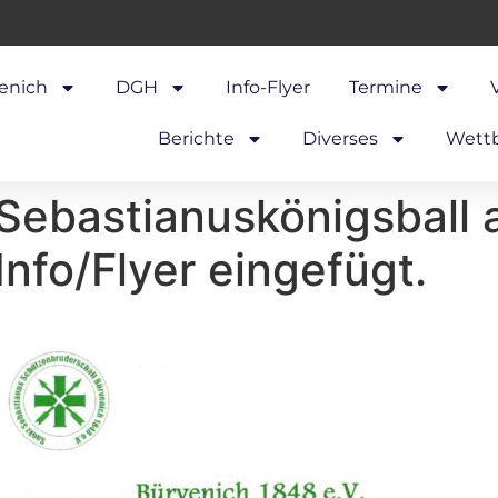
enich
DGH
Info-Flyer
Termine
Berichte
Diverses
Wett
„Sebastianuskönigsball
Info/Flyer eingefügt.